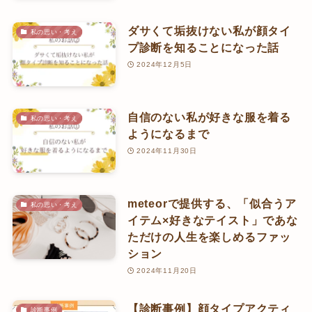
ダサくて垢抜けない私が顔タイ
私の思い・考え
プ診断を知ることになった話
2024年12月5日
自信のない私が好きな服を着る
私の思い・考え
ようになるまで
2024年11月30日
meteorで提供する、「似合うア
私の思い・考え
イテム×好きなテイスト」であな
ただけの人生を楽しめるファッ
ション
2024年11月20日
【診断事例】顔タイプアクティ
診断事例