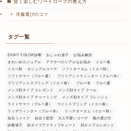
賢く楽しむワードローブの整え方
洋服選びのコツ
タグ一覧
EIGHT COLOR診断
おしゃれ迷子
お悩み解決
きれいめカジュアル
アラサーのリアルなお悩み
イエベ春
イエベ秋
カジュアルコーデ
ソフトオータム（イエベ秋）
ソフトサマー（ブルベ夏）
ブリリアントウィンター（ブルベ冬）
ブリリアントスプリング（イエベ春）
ブルベ冬
ブルベ夏
メンズ顔タイプ エレガント
メンズ顔タイプ クール
メンズ顔タイプ チャーミング
メンズ顔タイプ フレッシュ
ライトサマー（ブルベ夏）
ライトスプリング（イエベ春）
リッチウィンター（ブルベ冬）
リッチオータム（イエベ秋）
似合うメイク
似合う髪型
大人可愛いコーデ
服の選び方
診断迷子
顔タイプアクティブキュート
顔タイプエレガント